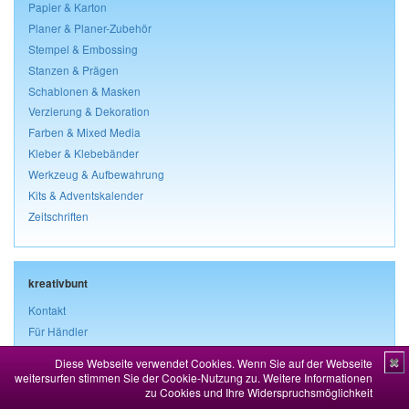
Papier & Karton
Planer & Planer-Zubehör
Stempel & Embossing
Stanzen & Prägen
Schablonen & Masken
Verzierung & Dekoration
Farben & Mixed Media
Kleber & Klebebänder
Werkzeug & Aufbewahrung
Kits & Adventskalender
Zeitschriften
kreativbunt
Kontakt
Für Händler
Stellenangebote
Diese Webseite verwendet Cookies. Wenn Sie auf der Webseite
✖
Über uns
weitersurfen stimmen Sie der Cookie-Nutzung zu.
Weitere Informationen
zu Cookies und Ihre Widerspruchsmöglichkeit
Versandkosten & Lieferzeiten