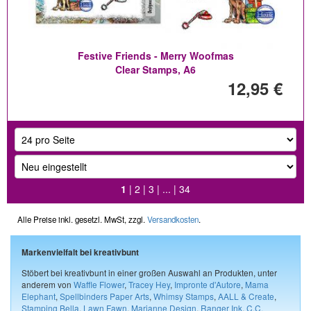
Festive Friends - Merry Woofmas
Clear Stamps, A6
12,95 €
1
|
2
|
3
| ... |
34
Alle Preise inkl. gesetzl. MwSt, zzgl.
Versandkosten
.
Markenvielfalt bei kreativbunt
Stöbert bei kreativbunt in einer großen Auswahl an Produkten, unter
anderem von
Waffle Flower
,
Tracey Hey
,
Impronte d'Autore
,
Mama
Elephant
,
Spellbinders Paper Arts
,
Whimsy Stamps
,
AALL & Create
,
Stamping Bella
,
Lawn Fawn
,
Marianne Design
,
Ranger Ink
,
C.C.