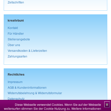
Zeitschriften
kreativbunt
Kontakt
Für Händler
Stellenangebote
Über uns
Versandkosten & Lieferzeiten
Zahlungsarten
Rechtliches
Impressum
AGB & Kundeninformationen
Widerrufsbelehrung & Widerrufsformular
Datenschutz
Diese Webseite verwendet Cookies. Wenn Sie auf der Webseite
✖
Vertrag widerrufen
weitersurfen stimmen Sie der Cookie-Nutzung zu.
Weitere Informationen