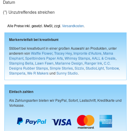
Datum
(*) Unzutreffendes streichen
Alle Preise inkl. gesetzl. MwSt, zzgl.
Versandkosten
.
Markenvielfalt bei kreativbunt
Stöbert bei kreativbunt in einer großen Auswahl an Produkten, unter
anderem von
Waffle Flower
,
Tracey Hey
,
Impronte d'Autore
,
Mama
Elephant
,
Spellbinders Paper Arts
,
Whimsy Stamps
,
AALL & Create
,
Stamping Bella
,
Lawn Fawn
,
Marianne Design
,
Ranger Ink
,
C.C.
Designs Rubber Stamps
,
Simple Stories
,
Sizzix
,
StudioLight
,
Tombow
,
Stamperia
,
We R Makers
und
Sunny Studio
.
Einfach zahlen
Als Zahlungsarten bieten wir PayPal, Sofort, Lastschrift, Kreditkarte und
Vorkasse.