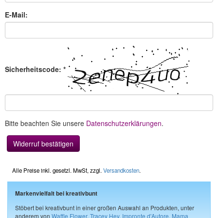
E-Mail:
Sicherheitscode: *
Bitte beachten Sie unsere
Datenschutzerklärungen
.
Alle Preise inkl. gesetzl. MwSt, zzgl.
Versandkosten
.
Markenvielfalt bei kreativbunt
Stöbert bei kreativbunt in einer großen Auswahl an Produkten, unter
anderem von
Waffle Flower
,
Tracey Hey
,
Impronte d'Autore
,
Mama