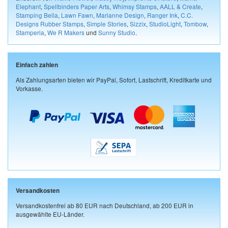
Elephant
,
Spellbinders Paper Arts
,
Whimsy Stamps
,
AALL & Create
,
Stamping Bella
,
Lawn Fawn
,
Marianne Design
,
Ranger Ink
,
C.C.
Designs Rubber Stamps
,
Simple Stories
,
Sizzix
,
StudioLight
,
Tombow
,
Stamperia
,
We R Makers
und
Sunny Studio
.
Einfach zahlen
Als Zahlungsarten bieten wir PayPal, Sofort, Lastschrift, Kreditkarte und
Vorkasse.
Versandkosten
Versandkostenfrei ab 80 EUR nach Deutschland, ab 200 EUR in
ausgewählte EU-Länder.