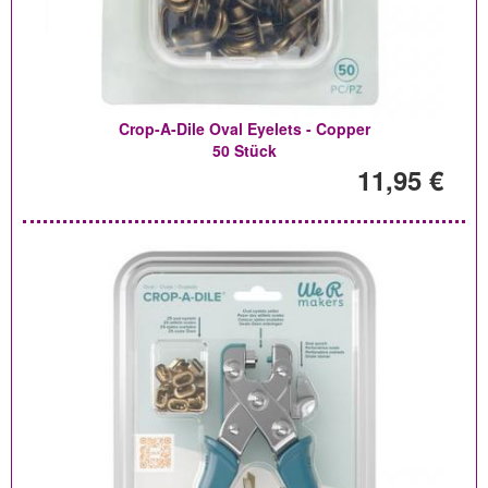
Crop-A-Dile Oval Eyelets - Copper
50 Stück
11,95 €