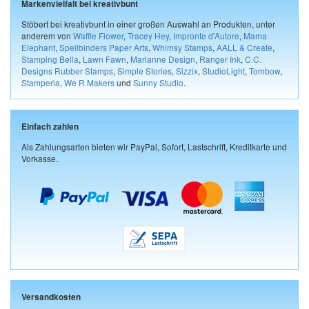
Markenvielfalt bei kreativbunt
Stöbert bei kreativbunt in einer großen Auswahl an Produkten, unter
anderem von
Waffle Flower
,
Tracey Hey
,
Impronte d'Autore
,
Mama
Elephant
,
Spellbinders Paper Arts
,
Whimsy Stamps
,
AALL & Create
,
Stamping Bella
,
Lawn Fawn
,
Marianne Design
,
Ranger Ink
,
C.C.
Designs Rubber Stamps
,
Simple Stories
,
Sizzix
,
StudioLight
,
Tombow
,
Stamperia
,
We R Makers
und
Sunny Studio
.
Einfach zahlen
Als Zahlungsarten bieten wir PayPal, Sofort, Lastschrift, Kreditkarte und
Vorkasse.
Versandkosten