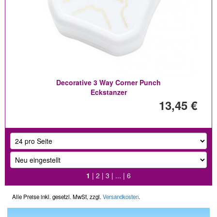
Decorative 3 Way Corner Punch
Eckstanzer
13,45 €
1
|
2
|
3
| ... |
6
Alle Preise inkl. gesetzl. MwSt, zzgl.
Versandkosten
.