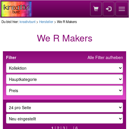
Nav
Du bist hier:
kreativbunt
>
Hersteller
> We R Makers
We R Makers
Filter
Alle Filter aufheben
1
|
2
|
3
| ... |
6