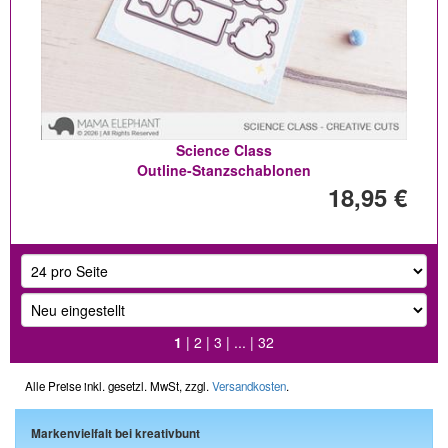
Science Class
Outline-Stanzschablonen
18,95 €
1
|
2
|
3
| ... |
32
Alle Preise inkl. gesetzl. MwSt, zzgl.
Versandkosten
.
Markenvielfalt bei kreativbunt