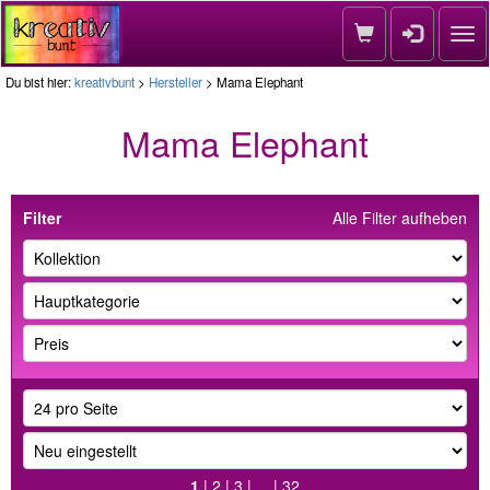
Nav
Du bist hier:
kreativbunt
>
Hersteller
> Mama Elephant
Mama Elephant
Filter
Alle Filter aufheben
1
|
2
|
3
| ... |
32