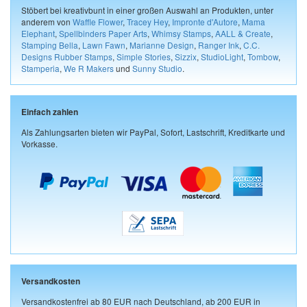
Stöbert bei kreativbunt in einer großen Auswahl an Produkten, unter
anderem von
Waffle Flower
,
Tracey Hey
,
Impronte d'Autore
,
Mama
Elephant
,
Spellbinders Paper Arts
,
Whimsy Stamps
,
AALL & Create
,
Stamping Bella
,
Lawn Fawn
,
Marianne Design
,
Ranger Ink
,
C.C.
Designs Rubber Stamps
,
Simple Stories
,
Sizzix
,
StudioLight
,
Tombow
,
Stamperia
,
We R Makers
und
Sunny Studio
.
Einfach zahlen
Als Zahlungsarten bieten wir PayPal, Sofort, Lastschrift, Kreditkarte und
Vorkasse.
Versandkosten
Versandkostenfrei ab 80 EUR nach Deutschland, ab 200 EUR in