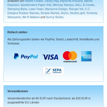
anderem von
Waffle Flower
,
Tracey Hey
,
Impronte d'Autore
,
Mama
Elephant
,
Spellbinders Paper Arts
,
Whimsy Stamps
,
AALL & Create
,
Stamping Bella
,
Lawn Fawn
,
Marianne Design
,
Ranger Ink
,
C.C.
Designs Rubber Stamps
,
Simple Stories
,
Sizzix
,
StudioLight
,
Tombow
,
Stamperia
,
We R Makers
und
Sunny Studio
.
Einfach zahlen
Als Zahlungsarten bieten wir PayPal, Sofort, Lastschrift, Kreditkarte und
Vorkasse.
Versandkosten
Versandkostenfrei ab 80 EUR nach Deutschland, ab 200 EUR in
ausgewählte EU-Länder.