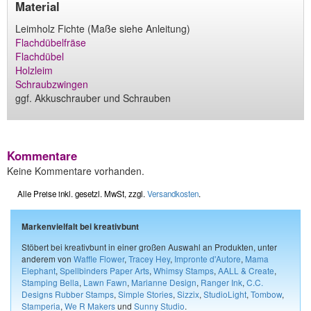
Material
Leimholz Fichte (Maße siehe Anleitung)
Flachdübelfräse
Flachdübel
Holzleim
Schraubzwingen
ggf. Akkuschrauber und Schrauben
Kommentare
Keine Kommentare vorhanden.
Alle Preise inkl. gesetzl. MwSt, zzgl.
Versandkosten
.
Markenvielfalt bei kreativbunt
Stöbert bei kreativbunt in einer großen Auswahl an Produkten, unter
anderem von
Waffle Flower
,
Tracey Hey
,
Impronte d'Autore
,
Mama
Elephant
,
Spellbinders Paper Arts
,
Whimsy Stamps
,
AALL & Create
,
Stamping Bella
,
Lawn Fawn
,
Marianne Design
,
Ranger Ink
,
C.C.
Designs Rubber Stamps
,
Simple Stories
,
Sizzix
,
StudioLight
,
Tombow
,
Stamperia
,
We R Makers
und
Sunny Studio
.