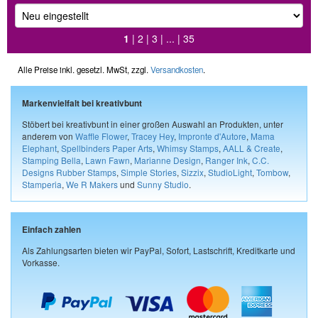
1
|
2
|
3
| ... |
35
Alle Preise inkl. gesetzl. MwSt, zzgl.
Versandkosten
.
Markenvielfalt bei kreativbunt
Stöbert bei kreativbunt in einer großen Auswahl an Produkten, unter
anderem von
Waffle Flower
,
Tracey Hey
,
Impronte d'Autore
,
Mama
Elephant
,
Spellbinders Paper Arts
,
Whimsy Stamps
,
AALL & Create
,
Stamping Bella
,
Lawn Fawn
,
Marianne Design
,
Ranger Ink
,
C.C.
Designs Rubber Stamps
,
Simple Stories
,
Sizzix
,
StudioLight
,
Tombow
,
Stamperia
,
We R Makers
und
Sunny Studio
.
Einfach zahlen
Als Zahlungsarten bieten wir PayPal, Sofort, Lastschrift, Kreditkarte und
Vorkasse.