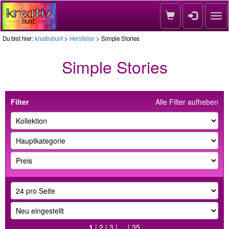
Nav
Du bist hier:
kreativbunt
>
Hersteller
> Simple Stories
Simple Stories
Filter
Alle Filter aufheben
1
|
2
|
3
| ... |
35