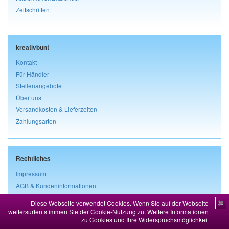
Zeitschriften
kreativbunt
Kontakt
Für Händler
Stellenangebote
Über uns
Versandkosten & Lieferzeiten
Zahlungsarten
Rechtliches
Impressum
AGB & Kundeninformationen
Widerrufsbelehrung & Widerrufsformular
Diese Webseite verwendet Cookies. Wenn Sie auf der Webseite
✖
Datenschutz
weitersurfen stimmen Sie der Cookie-Nutzung zu.
Weitere Informationen
zu Cookies und Ihre Widerspruchsmöglichkeit
Vertrag widerrufen