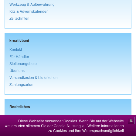
Werkzeug & Aufbewahrung
Kits & Adventskalender
Zeitschriften
kreativbunt
Kontakt
Für Händler
Stellenangebote
Über uns
Versandkosten & Lieferzeiten
Zahlungsarten
Rechtliches
Impressum
Diese Webseite verwendet Cookies. Wenn Sie auf der Webseite
✖
AGB & Kundeninformationen
weitersurfen stimmen Sie der Cookie-Nutzung zu.
Weitere Informationen
Widerrufsbelehrung & Widerrufsformular
zu Cookies und Ihre Widerspruchsmöglichkeit