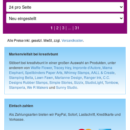
1
|
2
|
3
| ... |
31
Alle Preise inkl. gesetzl. MwSt, zzgl.
Versandkosten
.
Markenvielfalt bei kreativbunt
Stöbert bei kreativbunt in einer großen Auswahl an Produkten, unter
anderem von
Waffle Flower
,
Tracey Hey
,
Impronte d'Autore
,
Mama
Elephant
,
Spellbinders Paper Arts
,
Whimsy Stamps
,
AALL & Create
,
Stamping Bella
,
Lawn Fawn
,
Marianne Design
,
Ranger Ink
,
C.C.
Designs Rubber Stamps
,
Simple Stories
,
Sizzix
,
StudioLight
,
Tombow
,
Stamperia
,
We R Makers
und
Sunny Studio
.
Einfach zahlen
Als Zahlungsarten bieten wir PayPal, Sofort, Lastschrift, Kreditkarte und
Vorkasse.