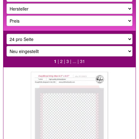
1
|
2
|
3
| ... |
31