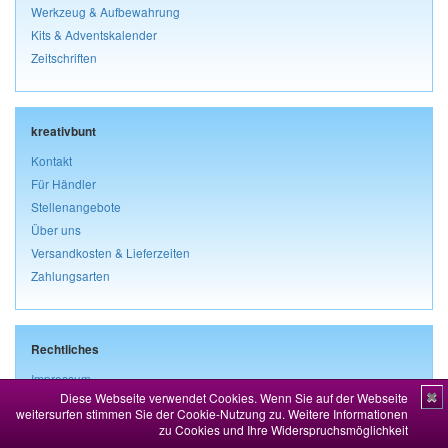
Werkzeug & Aufbewahrung
Kits & Adventskalender
Zeitschriften
kreativbunt
Kontakt
Für Händler
Stellenangebote
Über uns
Versandkosten & Lieferzeiten
Zahlungsarten
Rechtliches
Impressum
Diese Webseite verwendet Cookies. Wenn Sie auf der Webseite
✖
AGB & Kundeninformationen
weitersurfen stimmen Sie der Cookie-Nutzung zu.
Weitere Informationen
Widerrufsbelehrung & Widerrufsformular
zu Cookies und Ihre Widerspruchsmöglichkeit
Datenschutz