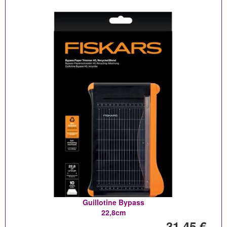
Guillotine Bypass
22,8cm
31,45 €