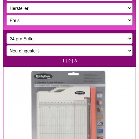
1
|
2
|
3