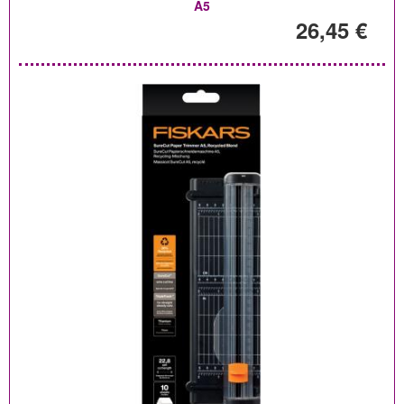
A5
26,45 €