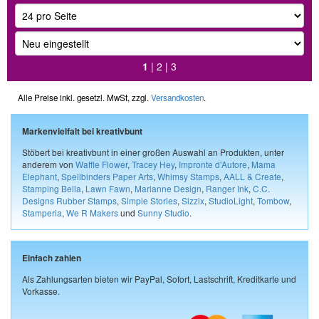
1
|
2
|
3
Alle Preise inkl. gesetzl. MwSt, zzgl.
Versandkosten
.
Markenvielfalt bei kreativbunt
Stöbert bei kreativbunt in einer großen Auswahl an Produkten, unter
anderem von
Waffle Flower
,
Tracey Hey
,
Impronte d'Autore
,
Mama
Elephant
,
Spellbinders Paper Arts
,
Whimsy Stamps
,
AALL & Create
,
Stamping Bella
,
Lawn Fawn
,
Marianne Design
,
Ranger Ink
,
C.C.
Designs Rubber Stamps
,
Simple Stories
,
Sizzix
,
StudioLight
,
Tombow
,
Stamperia
,
We R Makers
und
Sunny Studio
.
Einfach zahlen
Als Zahlungsarten bieten wir PayPal, Sofort, Lastschrift, Kreditkarte und
Vorkasse.