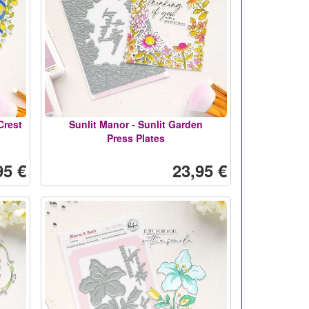
Crest
Sunlit Manor - Sunlit Garden
Press Plates
95 €
23,95 €