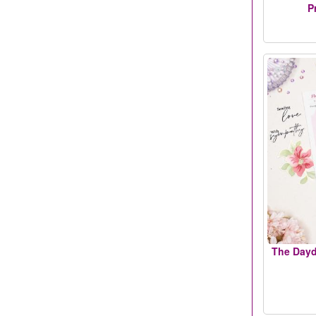
P
The Dayd