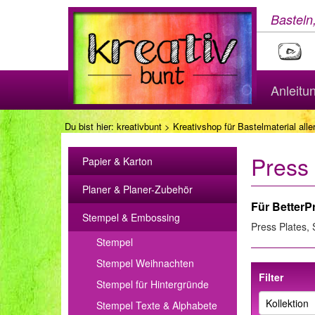
Basteln
Anleitu
Du bist hier:
kreativbunt
>
Kreativshop für Bastelmaterial aller
Press 
Papier & Karton
Planer & Planer-Zubehör
Für BetterP
Stempel & Embossing
Press Plates,
Stempel
Stempel Weihnachten
Filter
Stempel für Hintergründe
Stempel Texte & Alphabete