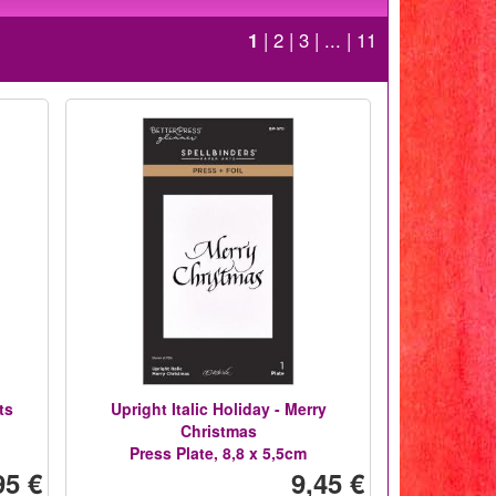
1
|
2
|
3
| ... |
11
ts
Upright Italic Holiday - Merry
Christmas
Press Plate, 8,8 x 5,5cm
95 €
9,45 €