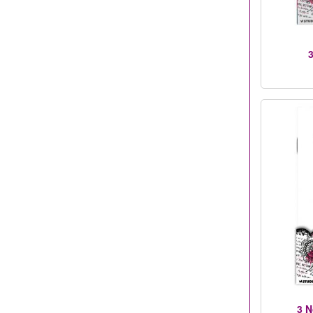
3
3 N