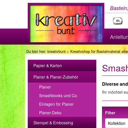
Basteln
Anleitu
Du bist hier:
kreativbunt
>
Kreativshop für Bastelmaterial aller
Smash
Papier & Karton
Planer & Planer-Zubehör
Diverse and
Planer
Ihr möchtet eu
Smashbooks und Co.
Einlagen für Planer
Planer-Deko
Filter
Stempel & Embossing