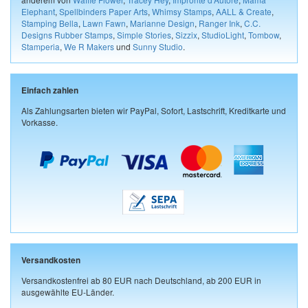
Elephant
,
Spellbinders Paper Arts
,
Whimsy Stamps
,
AALL & Create
,
Stamping Bella
,
Lawn Fawn
,
Marianne Design
,
Ranger Ink
,
C.C.
Designs Rubber Stamps
,
Simple Stories
,
Sizzix
,
StudioLight
,
Tombow
,
Stamperia
,
We R Makers
und
Sunny Studio
.
Einfach zahlen
Als Zahlungsarten bieten wir PayPal, Sofort, Lastschrift, Kreditkarte und
Vorkasse.
Versandkosten
Versandkostenfrei ab 80 EUR nach Deutschland, ab 200 EUR in
ausgewählte EU-Länder.