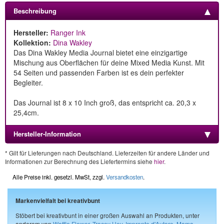
Beschreibung
Hersteller:
Ranger Ink
Kollektion:
Dina Wakley
Das Dina Wakley Media Journal bietet eine einzigartige
Mischung aus Oberflächen für deine Mixed Media Kunst. Mit
54 Seiten und passenden Farben ist es dein perfekter
Begleiter.
Das Journal ist 8 x 10 Inch groß, das entspricht ca. 20,3 x
25,4cm.
Hersteller-Information
* Gilt für Lieferungen nach Deutschland. Lieferzeiten für andere Länder und
Informationen zur Berechnung des Liefertermins siehe
hier
.
Alle Preise inkl. gesetzl. MwSt, zzgl.
Versandkosten
.
Markenvielfalt bei kreativbunt
Stöbert bei kreativbunt in einer großen Auswahl an Produkten, unter
anderem von
Waffle Flower
,
Tracey Hey
,
Impronte d'Autore
,
Mama