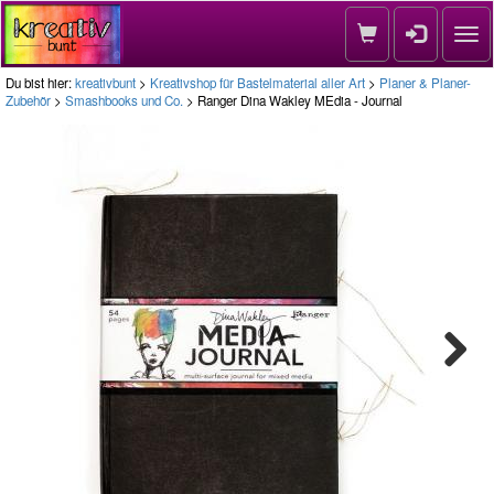
Nav
Du bist hier:
kreativbunt
>
Kreativshop für Bastelmaterial aller Art
>
Planer & Planer-
Zubehör
>
Smashbooks und Co.
> Ranger Dina Wakley MEdia - Journal
Next