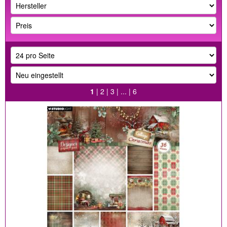
1
|
2
|
3
| ... |
6