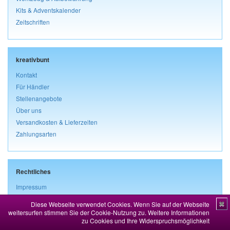
Kits & Adventskalender
Zeitschriften
kreativbunt
Kontakt
Für Händler
Stellenangebote
Über uns
Versandkosten & Lieferzeiten
Zahlungsarten
Rechtliches
Impressum
AGB & Kundeninformationen
Diese Webseite verwendet Cookies. Wenn Sie auf der Webseite
✖
Widerrufsbelehrung & Widerrufsformular
weitersurfen stimmen Sie der Cookie-Nutzung zu.
Weitere Informationen
zu Cookies und Ihre Widerspruchsmöglichkeit
Datenschutz