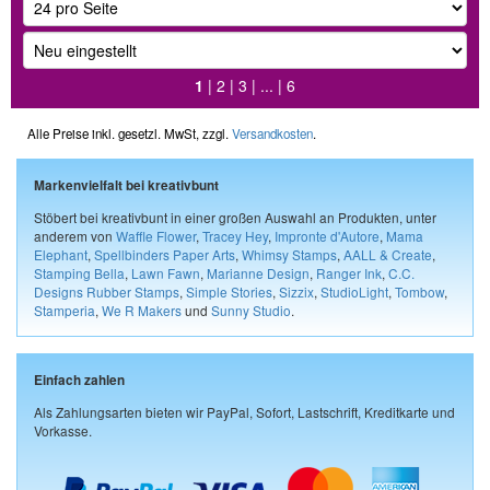
1
|
2
|
3
| ... |
6
Alle Preise inkl. gesetzl. MwSt, zzgl.
Versandkosten
.
Markenvielfalt bei kreativbunt
Stöbert bei kreativbunt in einer großen Auswahl an Produkten, unter
anderem von
Waffle Flower
,
Tracey Hey
,
Impronte d'Autore
,
Mama
Elephant
,
Spellbinders Paper Arts
,
Whimsy Stamps
,
AALL & Create
,
Stamping Bella
,
Lawn Fawn
,
Marianne Design
,
Ranger Ink
,
C.C.
Designs Rubber Stamps
,
Simple Stories
,
Sizzix
,
StudioLight
,
Tombow
,
Stamperia
,
We R Makers
und
Sunny Studio
.
Einfach zahlen
Als Zahlungsarten bieten wir PayPal, Sofort, Lastschrift, Kreditkarte und
Vorkasse.