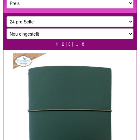
1
|
2
|
3
| ... |
8