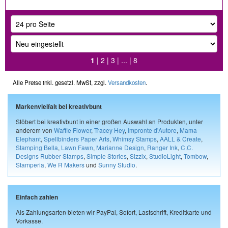
1
|
2
|
3
| ... |
8
Alle Preise inkl. gesetzl. MwSt, zzgl.
Versandkosten
.
Markenvielfalt bei kreativbunt
Stöbert bei kreativbunt in einer großen Auswahl an Produkten, unter
anderem von
Waffle Flower
,
Tracey Hey
,
Impronte d'Autore
,
Mama
Elephant
,
Spellbinders Paper Arts
,
Whimsy Stamps
,
AALL & Create
,
Stamping Bella
,
Lawn Fawn
,
Marianne Design
,
Ranger Ink
,
C.C.
Designs Rubber Stamps
,
Simple Stories
,
Sizzix
,
StudioLight
,
Tombow
,
Stamperia
,
We R Makers
und
Sunny Studio
.
Einfach zahlen
Als Zahlungsarten bieten wir PayPal, Sofort, Lastschrift, Kreditkarte und
Vorkasse.