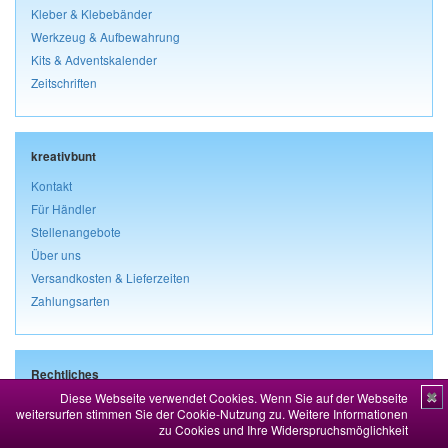
Kleber & Klebebänder
Werkzeug & Aufbewahrung
Kits & Adventskalender
Zeitschriften
kreativbunt
Kontakt
Für Händler
Stellenangebote
Über uns
Versandkosten & Lieferzeiten
Zahlungsarten
Rechtliches
Diese Webseite verwendet Cookies. Wenn Sie auf der Webseite
✖
Impressum
weitersurfen stimmen Sie der Cookie-Nutzung zu.
Weitere Informationen
AGB & Kundeninformationen
zu Cookies und Ihre Widerspruchsmöglichkeit