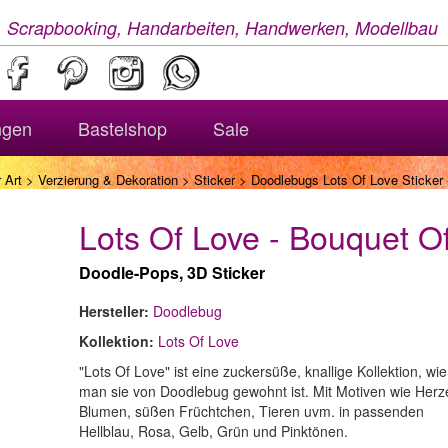
, Scrapbooking, Handarbeiten, Handwerken, Modellbau
ngen
Bastelshop
Sale
 Art
>
Verzierung & Dekoration
>
Sticker
> Doodlebugs Lots Of Love Sticker 
Lots Of Love - Bouquet O
Doodle-Pops, 3D Sticker
Hersteller:
Doodlebug
Kollektion:
Lots Of Love
"Lots Of Love" ist eine zuckersüße, knallige Kollektion, wie
man sie von Doodlebug gewohnt ist. Mit Motiven wie Herz
Blumen, süßen Früchtchen, Tieren uvm. in passenden
Hellblau, Rosa, Gelb, Grün und Pinktönen.