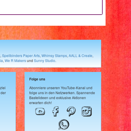
t
,
Spellbinders Paper Arts
,
Whimsy Stamps
,
AALL & Create
,
ia
,
We R Makers
und
Sunny Studio
.
Folge uns
zlei
Abonniere unseren YouTube-Kanal und
 der
folge uns in den Netzwerken. Spannende
Bastelideen und exklusive Aktionen
erwarten dich!