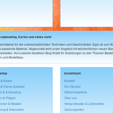
crapbooking, Karten und vieles mehr
elmaterial für die unterschiedlichsten Techniken und Geschmäcker. Egal ob zum Ba
as passende Material. Abgerundet wird unser Angebot mit wöchentlichen neuen Bast
nbieten. Auf unserem kreativen Blog findet ihr Anleitungen zu den Themen Bastel
n und Modellbau.
lshop
kreativbunt
 & Karton
Kontakt
 & Planer-Zubehör
Für Händler
el & Embossing
Stellenangebote
n & Prägen
Über uns
lonen & Masken
Versandkosten & Lieferzeiten
rung & Dekoration
Zahlungsarten