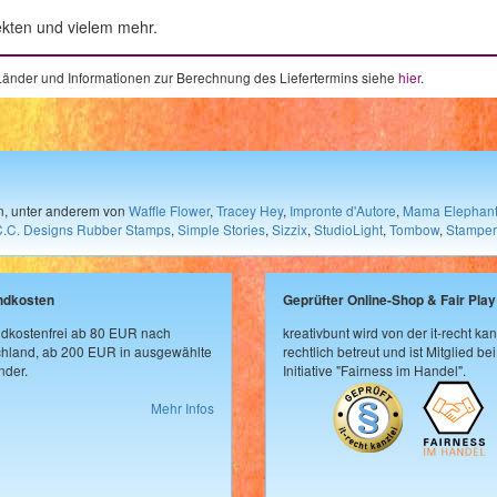
ekten und vielem mehr.
e Länder und Informationen zur Berechnung des Liefertermins siehe
hier
.
en, unter anderem von
Waffle Flower
,
Tracey Hey
,
Impronte d'Autore
,
Mama Elephan
C.C. Designs Rubber Stamps
,
Simple Stories
,
Sizzix
,
StudioLight
,
Tombow
,
Stamper
ndkosten
Geprüfter Online-Shop & Fair Play
dkostenfrei ab 80 EUR nach
kreativbunt wird von der it-recht kan
hland, ab 200 EUR in ausgewählte
rechtlich betreut und ist Mitglied bei
der.
Initiative "Fairness im Handel".
Mehr Infos