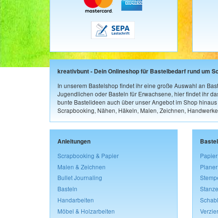
kreativbunt - Dein Onlineshop für Bastelbedarf rund um S
In unserem Bastelshop findet ihr eine große Auswahl an Bast
Jugendlichen oder Basteln für Erwachsene, hier findet ihr d
bunte Bastelideen auch über unser Angebot im Shop hinaus a
Scrapbooking, Nähen, Häkeln, Malen, Zeichnen, Handwerke
Anleitungen
Baste
Scrapbooking & Papier
Papier
Malen & Zeichnen
Planer
Bullet Journaling
Stemp
Basteln
Stanze
Handarbeiten
Schab
Möbel & Holzarbeiten
Verzie