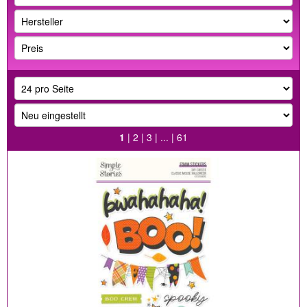
1
|
2
|
3
| ... |
61