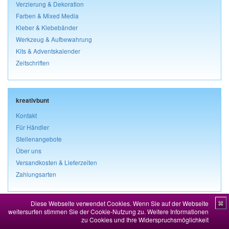
Verzierung & Dekoration
Farben & Mixed Media
Kleber & Klebebänder
Werkzeug & Aufbewahrung
Kits & Adventskalender
Zeitschriften
kreativbunt
Kontakt
Für Händler
Stellenangebote
Über uns
Versandkosten & Lieferzeiten
Zahlungsarten
Diese Webseite verwendet Cookies. Wenn Sie auf der Webseite
✖
weitersurfen stimmen Sie der Cookie-Nutzung zu.
Weitere Informationen
Rechtliches
zu Cookies und Ihre Widerspruchsmöglichkeit
Impressum