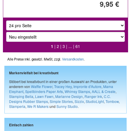
9,95 €
1
|
2
|
3
| ... |
61
Alle Preise inkl. gesetzl. MwSt, zzgl.
Versandkosten
.
Markenvielfalt bei kreativbunt
Stöbert bei kreativbunt in einer großen Auswahl an Produkten, unter
anderem von
Waffle Flower
,
Tracey Hey
,
Impronte d'Autore
,
Mama
Elephant
,
Spellbinders Paper Arts
,
Whimsy Stamps
,
AALL & Create
,
Stamping Bella
,
Lawn Fawn
,
Marianne Design
,
Ranger Ink
,
C.C.
Designs Rubber Stamps
,
Simple Stories
,
Sizzix
,
StudioLight
,
Tombow
,
Stamperia
,
We R Makers
und
Sunny Studio
.
Einfach zahlen