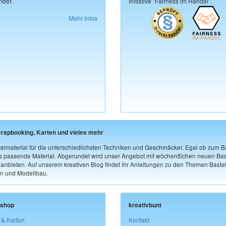
der.
Initiative "Fairness im Handel".
Mehr Infos
crapbooking, Karten und vieles mehr
elmaterial für die unterschiedlichsten Techniken und Geschmäcker. Egal ob zum Ba
as passende Material. Abgerundet wird unser Angebot mit wöchentlichen neuen Bast
nbieten. Auf unserem kreativen Blog findet ihr Anleitungen zu den Themen Bastel
n und Modellbau.
lshop
kreativbunt
 & Karton
Kontakt