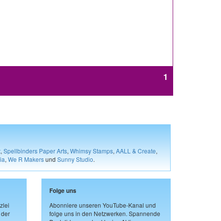
1
t
,
Spellbinders Paper Arts
,
Whimsy Stamps
,
AALL & Create
,
ia
,
We R Makers
und
Sunny Studio
.
Folge uns
zlei
Abonniere unseren YouTube-Kanal und
 der
folge uns in den Netzwerken. Spannende