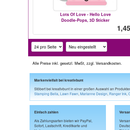
Lots Of Love - Hello Love
Doodle-Pops, 3D Sticker
1,45
Alle Preise inkl. gesetzl. MwSt, zzgl.
Versandkosten
.
Markenvielfalt bei kreativbunt
Stöbert bei kreativbunt in einer großen Auswahl an Produkt
Stamping Bella
,
Lawn Fawn
,
Marianne Design
,
Ranger Ink
,
Einfach zahlen
Versa
Als Zahlungsarten bieten wir PayPal,
Versan
Sofort, Lastschrift, Kreditkarte und
Deutsc