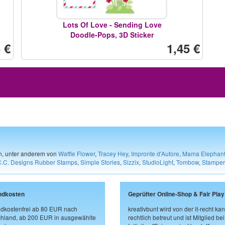
Lots Of Love - Sending Love
Doodle-Pops, 3D Sticker
 €
1,45 €
en, unter anderem von
Waffle Flower
,
Tracey Hey
,
Impronte d'Autore
,
Mama Elephan
C.C. Designs Rubber Stamps
,
Simple Stories
,
Sizzix
,
StudioLight
,
Tombow
,
Stamper
ndkosten
Geprüfter Online-Shop & Fair Play
dkostenfrei ab 80 EUR nach
kreativbunt wird von der it-recht kan
hland, ab 200 EUR in ausgewählte
rechtlich betreut und ist Mitglied bei