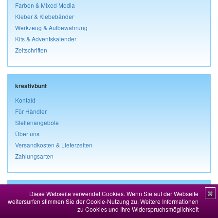
Farben & Mixed Media
Kleber & Klebebänder
Werkzeug & Aufbewahrung
Kits & Adventskalender
Zeitschriften
kreativbunt
Kontakt
Für Händler
Stellenangebote
Über uns
Versandkosten & Lieferzeiten
Zahlungsarten
Rechtliches
Diese Webseite verwendet Cookies. Wenn Sie auf der Webseite
✖
weitersurfen stimmen Sie der Cookie-Nutzung zu.
Weitere Informationen
Impressum
zu Cookies und Ihre Widerspruchsmöglichkeit
AGB & Kundeninformationen