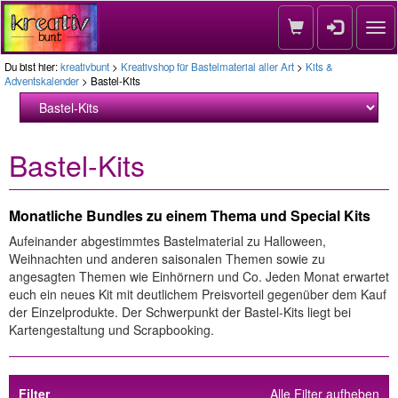
Nav
Du bist hier:
kreativbunt
>
Kreativshop für Bastelmaterial aller Art
>
Kits &
Adventskalender
> Bastel-Kits
Bastel-Kits
Monatliche Bundles zu einem Thema und Special Kits
Aufeinander abgestimmtes Bastelmaterial zu Halloween,
Weihnachten und anderen saisonalen Themen sowie zu
angesagten Themen wie Einhörnern und Co. Jeden Monat erwartet
euch ein neues Kit mit deutlichem Preisvorteil gegenüber dem Kauf
der Einzelprodukte. Der Schwerpunkt der Bastel-Kits liegt bei
Kartengestaltung und Scrapbooking.
Filter
Alle Filter aufheben