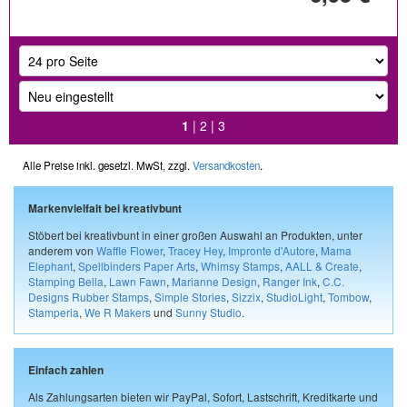
1
|
2
|
3
Alle Preise inkl. gesetzl. MwSt, zzgl.
Versandkosten
.
Markenvielfalt bei kreativbunt
Stöbert bei kreativbunt in einer großen Auswahl an Produkten, unter
anderem von
Waffle Flower
,
Tracey Hey
,
Impronte d'Autore
,
Mama
Elephant
,
Spellbinders Paper Arts
,
Whimsy Stamps
,
AALL & Create
,
Stamping Bella
,
Lawn Fawn
,
Marianne Design
,
Ranger Ink
,
C.C.
Designs Rubber Stamps
,
Simple Stories
,
Sizzix
,
StudioLight
,
Tombow
,
Stamperia
,
We R Makers
und
Sunny Studio
.
Einfach zahlen
Als Zahlungsarten bieten wir PayPal, Sofort, Lastschrift, Kreditkarte und