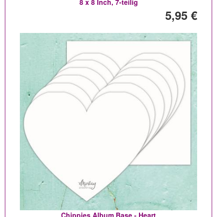
8 x 8 Inch, 7-teilig
5,95 €
Chippies Album Base - Heart