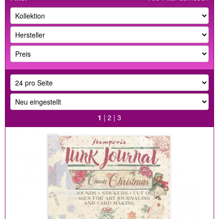
1
|
2
|
3