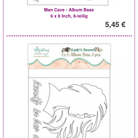
Man Cave - Album Base
6 x 8 Inch, 8-teilig
5,45 €