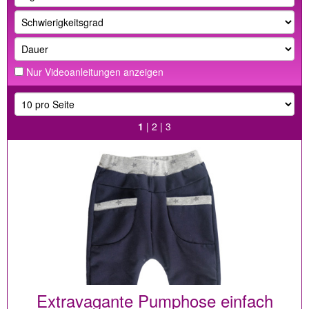
Nur Videoanleitungen anzeigen
1
|
2
|
3
Extravagante Pumphose einfach