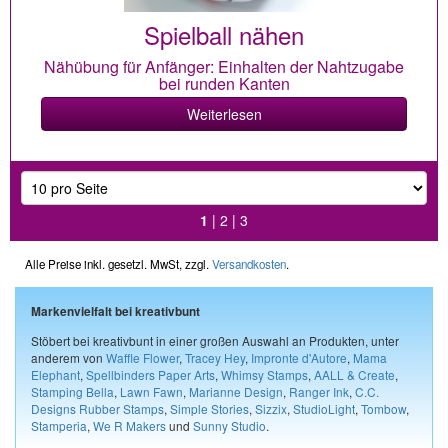
Spielball nähen
Nähübung für Anfänger: Einhalten der Nahtzugabe
bei runden Kanten
Weiterlesen
1
|
2
|
3
Alle Preise inkl. gesetzl. MwSt, zzgl.
Versandkosten
.
Markenvielfalt bei kreativbunt
Stöbert bei kreativbunt in einer großen Auswahl an Produkten, unter
anderem von
Waffle Flower
,
Tracey Hey
,
Impronte d'Autore
,
Mama
Elephant
,
Spellbinders Paper Arts
,
Whimsy Stamps
,
AALL & Create
,
Stamping Bella
,
Lawn Fawn
,
Marianne Design
,
Ranger Ink
,
C.C.
Designs Rubber Stamps
,
Simple Stories
,
Sizzix
,
StudioLight
,
Tombow
,
Stamperia
,
We R Makers
und
Sunny Studio
.