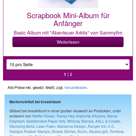
Scrapbook Mini-Album für
Anfänger
Basic Album mit "Abenteuer Arktis" von Sammyfim
Weiterlesen
1
|
2
Alle Preise inkl. gesetzl. MwSt, zzgl.
Versandkosten
.
Markenvielfalt bei kreativbunt
Stöbert bei kreativbunt in einer großen Auswahl an Produkten, unter
anderem von
Waffle Flower
,
Tracey Hey
,
Impronte d'Autore
,
Mama
Elephant
,
Spellbinders Paper Arts
,
Whimsy Stamps
,
AALL & Create
,
Stamping Bella
,
Lawn Fawn
,
Marianne Design
,
Ranger Ink
,
C.C.
Designs Rubber Stamps
,
Simple Stories
,
Sizzix
,
StudioLight
,
Tombow
,