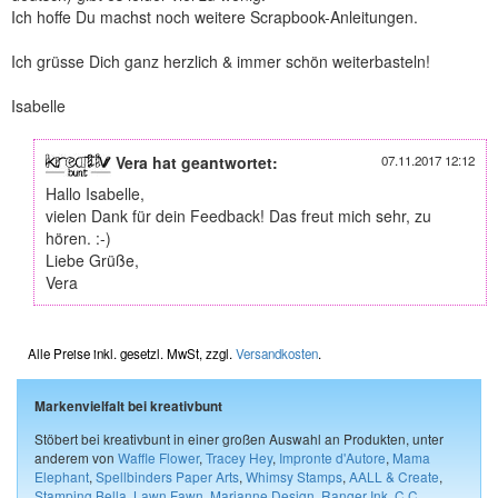
Ich hoffe Du machst noch weitere Scrapbook-Anleitungen.
Ich grüsse Dich ganz herzlich & immer schön weiterbasteln!
Isabelle
Vera hat geantwortet:
07.11.2017 12:12
Hallo Isabelle,
vielen Dank für dein Feedback! Das freut mich sehr, zu
hören. :-)
Liebe Grüße,
Vera
Alle Preise inkl. gesetzl. MwSt, zzgl.
Versandkosten
.
Markenvielfalt bei kreativbunt
Stöbert bei kreativbunt in einer großen Auswahl an Produkten, unter
anderem von
Waffle Flower
,
Tracey Hey
,
Impronte d'Autore
,
Mama
Elephant
,
Spellbinders Paper Arts
,
Whimsy Stamps
,
AALL & Create
,
Stamping Bella
,
Lawn Fawn
,
Marianne Design
,
Ranger Ink
,
C.C.