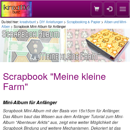
Nav
Du bist hier:
kreativbunt
>
DIY Anleitungen
>
Scrapbooking & Papier
>
Alben und Mini-
Alben
> Scrapbook Mini-Album für Anfänger
Scrapbook "Meine kleine
Farm"
Mini-Album für Anfänger
Scrapbook Mini-Album mit der Basis von 15x15cm für Anfänger.
Das Album baut das Wissen aus dem Anfänger Tutorial zum Mini-
Album "Abenteuer Arktis" aus, zeigt eine weiter Möglichkeit der
Scrapbook Bindung und weitere Mechanismen. Dekoriert ist das