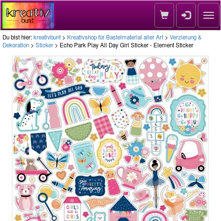
Nav
Du bist hier:
kreativbunt
>
Kreativshop für Bastelmaterial aller Art
>
Verzierung &
Dekoration
>
Sticker
> Echo Park Play All Day Girl Sticker - Element Sticker