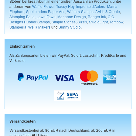
Stöbert bei kreativbunt in einer großen Auswahl an Produkten, unter
anderem von
Waffle Flower
,
Tracey Hey
,
Impronte d'Autore
,
Mama
Elephant
,
Spellbinders Paper Arts
,
Whimsy Stamps
,
AALL & Create
,
Stamping Bella
,
Lawn Fawn
,
Marianne Design
,
Ranger Ink
,
C.C.
Designs Rubber Stamps
,
Simple Stories
,
Sizzix
,
StudioLight
,
Tombow
,
Stamperia
,
We R Makers
und
Sunny Studio
.
Einfach zahlen
Als Zahlungsarten bieten wir PayPal, Sofort, Lastschrift, Kreditkarte und
Vorkasse.
Versandkosten
Versandkostenfrei ab 80 EUR nach Deutschland, ab 200 EUR in
ausgewählte EU-Länder.