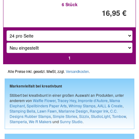
6 Stück
16,95 €
1
Alle Preise inkl. gesetzl. MwSt, zzgl.
Versandkosten
.
Markenvielfalt bei kreativbunt
Stöbert bei kreativbunt in einer großen Auswahl an Produkten, unter
anderem von
Waffle Flower
,
Tracey Hey
,
Impronte d'Autore
,
Mama
Elephant
,
Spellbinders Paper Arts
,
Whimsy Stamps
,
AALL & Create
,
Stamping Bella
,
Lawn Fawn
,
Marianne Design
,
Ranger Ink
,
C.C.
Designs Rubber Stamps
,
Simple Stories
,
Sizzix
,
StudioLight
,
Tombow
,
Stamperia
,
We R Makers
und
Sunny Studio
.