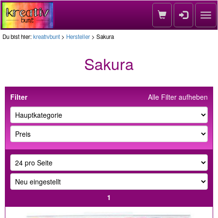
Nav
Du bist hier:
kreativbunt
>
Hersteller
> Sakura
Sakura
Filter
Alle Filter aufheben
1