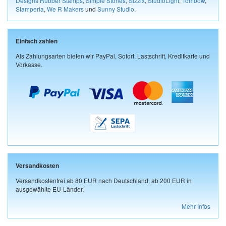
Designs Rubber Stamps
,
Simple Stories
,
Sizzix
,
StudioLight
,
Tombow
,
Stamperia
,
We R Makers
und
Sunny Studio
.
Einfach zahlen
Als Zahlungsarten bieten wir PayPal, Sofort, Lastschrift, Kreditkarte und
Vorkasse.
Versandkosten
Versandkostenfrei ab 80 EUR nach Deutschland, ab 200 EUR in
ausgewählte EU-Länder.
Mehr Infos