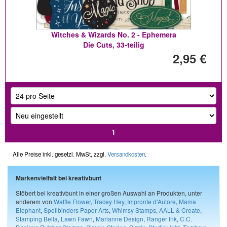
Witches & Wizards No. 2 - Ephemera
Die Cuts, 33-teilig
2,95 €
1
Alle Preise inkl. gesetzl. MwSt, zzgl.
Versandkosten
.
Markenvielfalt bei kreativbunt
Stöbert bei kreativbunt in einer großen Auswahl an Produkten, unter
anderem von
Waffle Flower
,
Tracey Hey
,
Impronte d'Autore
,
Mama
Elephant
,
Spellbinders Paper Arts
,
Whimsy Stamps
,
AALL & Create
,
Stamping Bella
,
Lawn Fawn
,
Marianne Design
,
Ranger Ink
,
C.C.