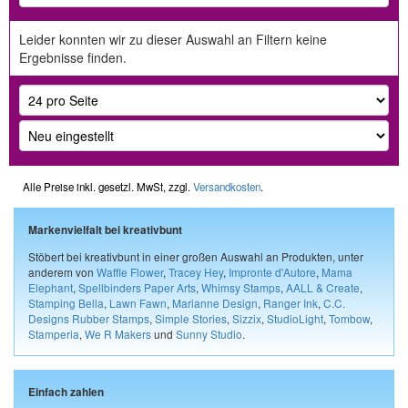
Leider konnten wir zu dieser Auswahl an Filtern keine
Ergebnisse finden.
Alle Preise inkl. gesetzl. MwSt, zzgl.
Versandkosten
.
Markenvielfalt bei kreativbunt
Stöbert bei kreativbunt in einer großen Auswahl an Produkten, unter
anderem von
Waffle Flower
,
Tracey Hey
,
Impronte d'Autore
,
Mama
Elephant
,
Spellbinders Paper Arts
,
Whimsy Stamps
,
AALL & Create
,
Stamping Bella
,
Lawn Fawn
,
Marianne Design
,
Ranger Ink
,
C.C.
Designs Rubber Stamps
,
Simple Stories
,
Sizzix
,
StudioLight
,
Tombow
,
Stamperia
,
We R Makers
und
Sunny Studio
.
Einfach zahlen