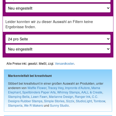
Leider konnten wir zu dieser Auswahl an Filtern keine
Ergebnisse finden.
Alle Preise inkl. gesetzl. MwSt, zzgl.
Versandkosten
.
Markenvielfalt bei kreativbunt
Stöbert bei kreativbunt in einer großen Auswahl an Produkten, unter
anderem von
Waffle Flower
,
Tracey Hey
,
Impronte d'Autore
,
Mama
Elephant
,
Spellbinders Paper Arts
,
Whimsy Stamps
,
AALL & Create
,
Stamping Bella
,
Lawn Fawn
,
Marianne Design
,
Ranger Ink
,
C.C.
Designs Rubber Stamps
,
Simple Stories
,
Sizzix
,
StudioLight
,
Tombow
,
Stamperia
,
We R Makers
und
Sunny Studio
.