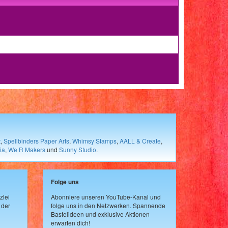
t
,
Spellbinders Paper Arts
,
Whimsy Stamps
,
AALL & Create
,
ia
,
We R Makers
und
Sunny Studio
.
Folge uns
zlei
Abonniere unseren YouTube-Kanal und
 der
folge uns in den Netzwerken. Spannende
Bastelideen und exklusive Aktionen
erwarten dich!