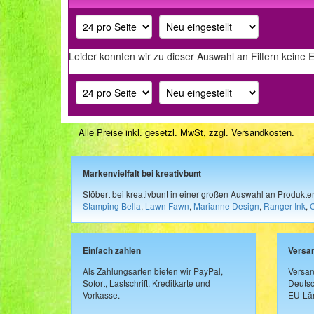
Leider konnten wir zu dieser Auswahl an Filtern keine 
Alle Preise inkl. gesetzl. MwSt, zzgl.
Versandkosten
.
Markenvielfalt bei kreativbunt
Stöbert bei kreativbunt in einer großen Auswahl an Produkt
Stamping Bella
,
Lawn Fawn
,
Marianne Design
,
Ranger Ink
,
Einfach zahlen
Versa
Als Zahlungsarten bieten wir PayPal,
Versan
Sofort, Lastschrift, Kreditkarte und
Deutsc
Vorkasse.
EU-Län