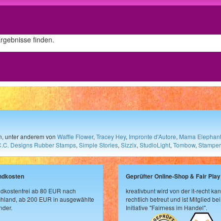
Ergebnisse finden.
en, unter anderem von
Waffle Flower
,
Tracey Hey
,
Impronte d'Autore
,
Mama Elephan
C.C. Designs Rubber Stamps
,
Simple Stories
,
Sizzix
,
StudioLight
,
Tombow
,
Stamper
ndkosten
Geprüfter Online-Shop & Fair Play
dkostenfrei ab 80 EUR nach
kreativbunt wird von der it-recht kan
hland, ab 200 EUR in ausgewählte
rechtlich betreut und ist Mitglied bei
der.
Initiative "Fairness im Handel".