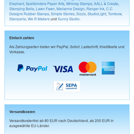
Elephant
,
Spellbinders Paper Arts
,
Whimsy Stamps
,
AALL & Create
,
Stamping Bella
,
Lawn Fawn
,
Marianne Design
,
Ranger Ink
,
C.C.
Designs Rubber Stamps
,
Simple Stories
,
Sizzix
,
StudioLight
,
Tombow
,
Stamperia
,
We R Makers
und
Sunny Studio
.
Einfach zahlen
Als Zahlungsarten bieten wir PayPal, Sofort, Lastschrift, Kreditkarte und
Vorkasse.
Versandkosten
Versandkostenfrei ab 80 EUR nach Deutschland, ab 200 EUR in
ausgewählte EU-Länder.