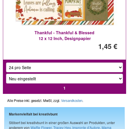
Thankful - Thankful & Blessed
12 x 12 Inch, Designpapier
1,45 €
1
Alle Preise inkl. gesetzl. MwSt, zzgl.
Versandkosten
.
Markenvielfalt bei kreativbunt
Stöbert bei kreativbunt in einer großen Auswahl an Produkten, unter
anderem von
Waffle Flower
,
Tracey Hey
,
Impronte d'Autore
,
Mama