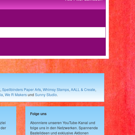
t
,
Spellbinders Paper Arts
,
Whimsy Stamps
,
AALL & Create
,
ia
,
We R Makers
und
Sunny Studio
.
Folge uns
zlei
Abonniere unseren YouTube-Kanal und
 der
folge uns in den Netzwerken. Spannende
Bastelideen und exklusive Aktionen