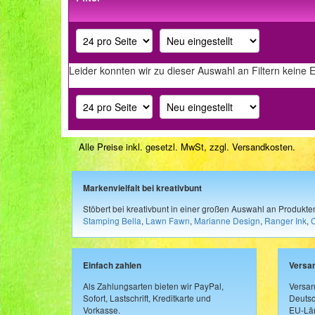
Leider konnten wir zu dieser Auswahl an Filtern keine 
Alle Preise inkl. gesetzl. MwSt, zzgl.
Versandkosten
.
Markenvielfalt bei kreativbunt
Stöbert bei kreativbunt in einer großen Auswahl an Produkt
Stamping Bella
,
Lawn Fawn
,
Marianne Design
,
Ranger Ink
,
Einfach zahlen
Versa
Als Zahlungsarten bieten wir PayPal,
Versan
Sofort, Lastschrift, Kreditkarte und
Deutsc
Vorkasse.
EU-Län