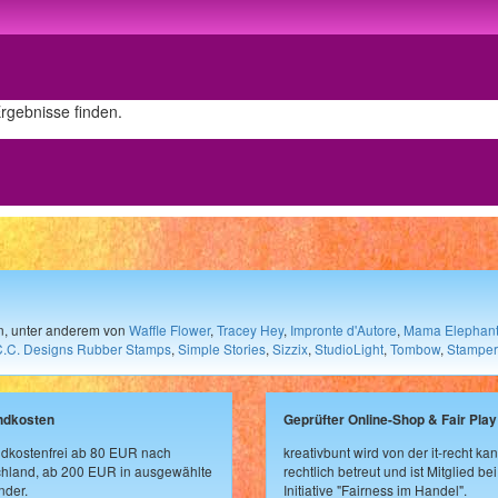
Ergebnisse finden.
en, unter anderem von
Waffle Flower
,
Tracey Hey
,
Impronte d'Autore
,
Mama Elephan
C.C. Designs Rubber Stamps
,
Simple Stories
,
Sizzix
,
StudioLight
,
Tombow
,
Stamper
ndkosten
Geprüfter Online-Shop & Fair Play
dkostenfrei ab 80 EUR nach
kreativbunt wird von der it-recht kan
hland, ab 200 EUR in ausgewählte
rechtlich betreut und ist Mitglied bei
der.
Initiative "Fairness im Handel".