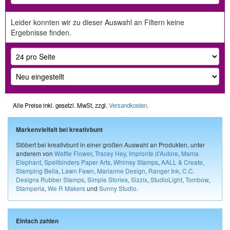
Leider konnten wir zu dieser Auswahl an Filtern keine
Ergebnisse finden.
Alle Preise inkl. gesetzl. MwSt, zzgl.
Versandkosten
.
Markenvielfalt bei kreativbunt
Stöbert bei kreativbunt in einer großen Auswahl an Produkten, unter
anderem von
Waffle Flower
,
Tracey Hey
,
Impronte d'Autore
,
Mama
Elephant
,
Spellbinders Paper Arts
,
Whimsy Stamps
,
AALL & Create
,
Stamping Bella
,
Lawn Fawn
,
Marianne Design
,
Ranger Ink
,
C.C.
Designs Rubber Stamps
,
Simple Stories
,
Sizzix
,
StudioLight
,
Tombow
,
Stamperia
,
We R Makers
und
Sunny Studio
.
Einfach zahlen