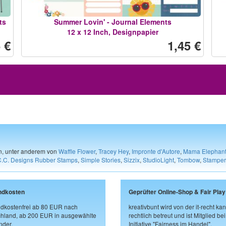
ts
Summer Lovin' - Journal Elements
12 x 12 Inch, Designpapier
 €
1,45 €
en, unter anderem von
Waffle Flower
,
Tracey Hey
,
Impronte d'Autore
,
Mama Elephan
C.C. Designs Rubber Stamps
,
Simple Stories
,
Sizzix
,
StudioLight
,
Tombow
,
Stamper
ndkosten
Geprüfter Online-Shop & Fair Play
dkostenfrei ab 80 EUR nach
kreativbunt wird von der it-recht kan
hland, ab 200 EUR in ausgewählte
rechtlich betreut und ist Mitglied bei
der.
Initiative "Fairness im Handel".