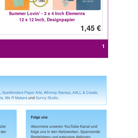
Summer Lovin' - 3 x 4 Inch Elements
12 x 12 Inch, Designpapier
1,45 €
1
t
,
Spellbinders Paper Arts
,
Whimsy Stamps
,
AALL & Create
,
ia
,
We R Makers
und
Sunny Studio
.
Folge uns
zlei
Abonniere unseren YouTube-Kanal und
 der
folge uns in den Netzwerken. Spannende
Bastelideen und exklusive Aktionen