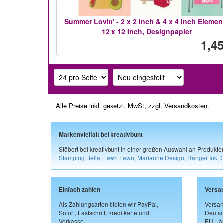
Summer Lovin' - 2 x 2 Inch & 4 x 4 Inch Elemen
12 x 12 Inch, Designpapier
1,45
Alle Preise inkl. gesetzl. MwSt, zzgl.
Versandkosten
.
Markenvielfalt bei kreativbunt
Stöbert bei kreativbunt in einer großen Auswahl an Produkt
Stamping Bella
,
Lawn Fawn
,
Marianne Design
,
Ranger Ink
,
Einfach zahlen
Versa
Als Zahlungsarten bieten wir PayPal,
Versan
Sofort, Lastschrift, Kreditkarte und
Deutsc
Vorkasse.
EU-Län