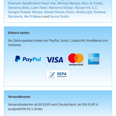
Elephant
,
Spellbinders Paper Arts
,
Whimsy Stamps
,
AALL & Create
,
Stamping Bella
,
Lawn Fawn
,
Marianne Design
,
Ranger Ink
,
C.C.
Designs Rubber Stamps
,
Simple Stories
,
Sizzix
,
StudioLight
,
Tombow
,
Stamperia
,
We R Makers
und
Sunny Studio
.
Einfach zahlen
Als Zahlungsarten bieten wir PayPal, Sofort, Lastschrift, Kreditkarte und
Vorkasse.
Versandkosten
Versandkostenfrei ab 80 EUR nach Deutschland, ab 200 EUR in
ausgewählte EU-Länder.