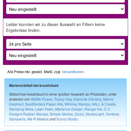
Leider konnten wir zu dieser Auswahl an Filtern keine
Ergebnisse finden.
Alle Preise inkl. gesetzl. MwSt, zzgl.
Versandkosten
.
Markenvielfalt bei kreativbunt
Stöbert bei kreativbunt in einer großen Auswahl an Produkten, unter
anderem von
Waffle Flower
,
Tracey Hey
,
Impronte d'Autore
,
Mama
Elephant
,
Spellbinders Paper Arts
,
Whimsy Stamps
,
AALL & Create
,
Stamping Bella
,
Lawn Fawn
,
Marianne Design
,
Ranger Ink
,
C.C.
Designs Rubber Stamps
,
Simple Stories
,
Sizzix
,
StudioLight
,
Tombow
,
Stamperia
,
We R Makers
und
Sunny Studio
.