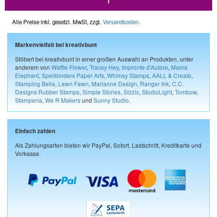
1
Alle Preise inkl. gesetzl. MwSt, zzgl.
Versandkosten
.
Markenvielfalt bei kreativbunt
Stöbert bei kreativbunt in einer großen Auswahl an Produkten, unter
anderem von
Waffle Flower
,
Tracey Hey
,
Impronte d'Autore
,
Mama
Elephant
,
Spellbinders Paper Arts
,
Whimsy Stamps
,
AALL & Create
,
Stamping Bella
,
Lawn Fawn
,
Marianne Design
,
Ranger Ink
,
C.C.
Designs Rubber Stamps
,
Simple Stories
,
Sizzix
,
StudioLight
,
Tombow
,
Stamperia
,
We R Makers
und
Sunny Studio
.
Einfach zahlen
Als Zahlungsarten bieten wir PayPal, Sofort, Lastschrift, Kreditkarte und
Vorkasse.