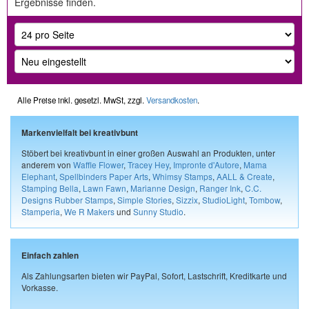
Ergebnisse finden.
Alle Preise inkl. gesetzl. MwSt, zzgl.
Versandkosten
.
Markenvielfalt bei kreativbunt
Stöbert bei kreativbunt in einer großen Auswahl an Produkten, unter
anderem von
Waffle Flower
,
Tracey Hey
,
Impronte d'Autore
,
Mama
Elephant
,
Spellbinders Paper Arts
,
Whimsy Stamps
,
AALL & Create
,
Stamping Bella
,
Lawn Fawn
,
Marianne Design
,
Ranger Ink
,
C.C.
Designs Rubber Stamps
,
Simple Stories
,
Sizzix
,
StudioLight
,
Tombow
,
Stamperia
,
We R Makers
und
Sunny Studio
.
Einfach zahlen
Als Zahlungsarten bieten wir PayPal, Sofort, Lastschrift, Kreditkarte und
Vorkasse.