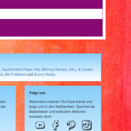
t
,
Spellbinders Paper Arts
,
Whimsy Stamps
,
AALL & Create
,
ia
,
We R Makers
und
Sunny Studio
.
Folge uns
zlei
Abonniere unseren YouTube-Kanal und
 der
folge uns in den Netzwerken. Spannende
Bastelideen und exklusive Aktionen
erwarten dich!