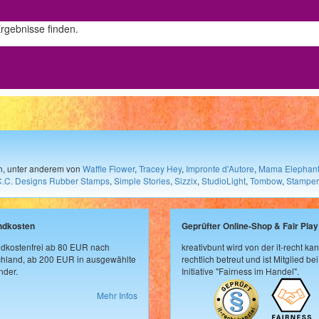
Ergebnisse finden.
en, unter anderem von
Waffle Flower
,
Tracey Hey
,
Impronte d'Autore
,
Mama Elephan
C.C. Designs Rubber Stamps
,
Simple Stories
,
Sizzix
,
StudioLight
,
Tombow
,
Stamper
ndkosten
Geprüfter Online-Shop & Fair Play
dkostenfrei ab 80 EUR nach
kreativbunt wird von der it-recht kan
hland, ab 200 EUR in ausgewählte
rechtlich betreut und ist Mitglied bei
der.
Initiative "Fairness im Handel".
Mehr Infos