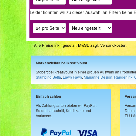
Leider konnten wir zu dieser Auswahl an Filtern keine 
Alle Preise inkl. gesetzl. MwSt, zzgl.
Versandkosten
.
Markenvielfalt bei kreativbunt
Stöbert bei kreativbunt in einer großen Auswahl an Produkt
Stamping Bella
,
Lawn Fawn
,
Marianne Design
,
Ranger Ink
,
Einfach zahlen
Versa
Als Zahlungsarten bieten wir PayPal,
Versan
Sofort, Lastschrift, Kreditkarte und
Deutsc
Vorkasse.
EU-Län