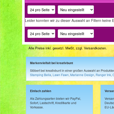
Leider konnten wir zu dieser Auswahl an Filtern keine 
Alle Preise inkl. gesetzl. MwSt, zzgl.
Versandkosten
.
Markenvielfalt bei kreativbunt
Stöbert bei kreativbunt in einer großen Auswahl an Produkt
Stamping Bella
,
Lawn Fawn
,
Marianne Design
,
Ranger Ink
,
Einfach zahlen
Versa
Als Zahlungsarten bieten wir PayPal,
Versan
Sofort, Lastschrift, Kreditkarte und
Deutsc
Vorkasse.
EU-Län