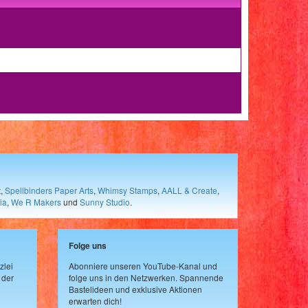
t
,
Spellbinders Paper Arts
,
Whimsy Stamps
,
AALL & Create
,
ia
,
We R Makers
und
Sunny Studio
.
Folge uns
zlei
Abonniere unseren YouTube-Kanal und
 der
folge uns in den Netzwerken. Spannende
Bastelideen und exklusive Aktionen
erwarten dich!