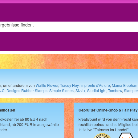
Ergebnisse finden.
en, unter anderem von
Waffle Flower
,
Tracey Hey
,
Impronte d'Autore
,
Mama Elephan
C.C. Designs Rubber Stamps
,
Simple Stories
,
Sizzix
,
StudioLight
,
Tombow
,
Stamper
ndkosten
Geprüfter Online-Shop & Fair Play
dkostenfrei ab 80 EUR nach
kreativbunt wird von der it-recht kan
hland, ab 200 EUR in ausgewählte
rechtlich betreut und ist Mitglied bei
der.
Initiative "Fairness im Handel".