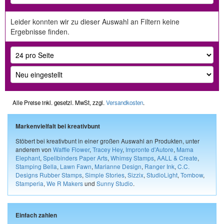
Leider konnten wir zu dieser Auswahl an Filtern keine
Ergebnisse finden.
Alle Preise inkl. gesetzl. MwSt, zzgl.
Versandkosten
.
Markenvielfalt bei kreativbunt
Stöbert bei kreativbunt in einer großen Auswahl an Produkten, unter
anderem von
Waffle Flower
,
Tracey Hey
,
Impronte d'Autore
,
Mama
Elephant
,
Spellbinders Paper Arts
,
Whimsy Stamps
,
AALL & Create
,
Stamping Bella
,
Lawn Fawn
,
Marianne Design
,
Ranger Ink
,
C.C.
Designs Rubber Stamps
,
Simple Stories
,
Sizzix
,
StudioLight
,
Tombow
,
Stamperia
,
We R Makers
und
Sunny Studio
.
Einfach zahlen