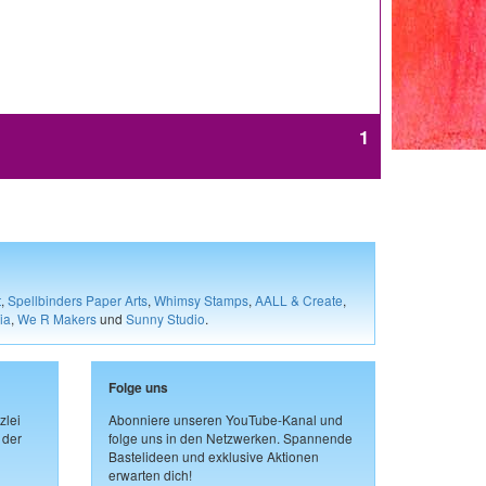
1
t
,
Spellbinders Paper Arts
,
Whimsy Stamps
,
AALL & Create
,
ia
,
We R Makers
und
Sunny Studio
.
Folge uns
zlei
Abonniere unseren YouTube-Kanal und
 der
folge uns in den Netzwerken. Spannende
Bastelideen und exklusive Aktionen
erwarten dich!