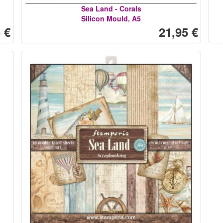
Sea Land - Corals
Silicon Mould, A5
 €
21,95 €