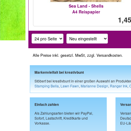
Sea Land - Shells
A4 Reispapier
1,45
Alle Preise inkl. gesetzl. MwSt, zzgl.
Versandkosten
.
Markenvielfalt bei kreativbunt
Stöbert bei kreativbunt in einer großen Auswahl an Produkt
Stamping Bella
,
Lawn Fawn
,
Marianne Design
,
Ranger Ink
,
Einfach zahlen
Versa
Als Zahlungsarten bieten wir PayPal,
Versan
Sofort, Lastschrift, Kreditkarte und
Deutsc
Vorkasse.
EU-Län