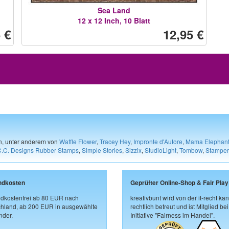
Sea Land
12 x 12 Inch, 10 Blatt
 €
12,95 €
en, unter anderem von
Waffle Flower
,
Tracey Hey
,
Impronte d'Autore
,
Mama Elephan
C.C. Designs Rubber Stamps
,
Simple Stories
,
Sizzix
,
StudioLight
,
Tombow
,
Stamper
ndkosten
Geprüfter Online-Shop & Fair Play
dkostenfrei ab 80 EUR nach
kreativbunt wird von der it-recht kan
hland, ab 200 EUR in ausgewählte
rechtlich betreut und ist Mitglied bei
der.
Initiative "Fairness im Handel".