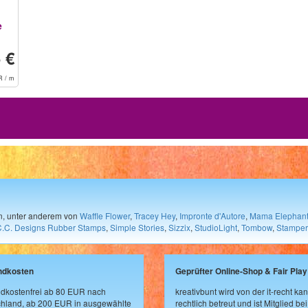
e
 €
R / m
en, unter anderem von
Waffle Flower
,
Tracey Hey
,
Impronte d'Autore
,
Mama Elephan
C.C. Designs Rubber Stamps
,
Simple Stories
,
Sizzix
,
StudioLight
,
Tombow
,
Stamper
ndkosten
Geprüfter Online-Shop & Fair Play
dkostenfrei ab 80 EUR nach
kreativbunt wird von der it-recht kan
hland, ab 200 EUR in ausgewählte
rechtlich betreut und ist Mitglied bei