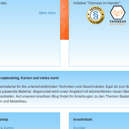
der.
Initiative "Fairness im Handel".
Mehr Infos
crapbooking, Karten und vieles mehr
elmaterial für die unterschiedlichsten Techniken und Geschmäcker. Egal ob zum Ba
as passende Material. Abgerundet wird unser Angebot mit wöchentlichen neuen Bast
nbieten. Auf unserem kreativen Blog findet ihr Anleitungen zu den Themen Bastel
n und Modellbau.
lshop
kreativbunt
 & Karton
Kontakt