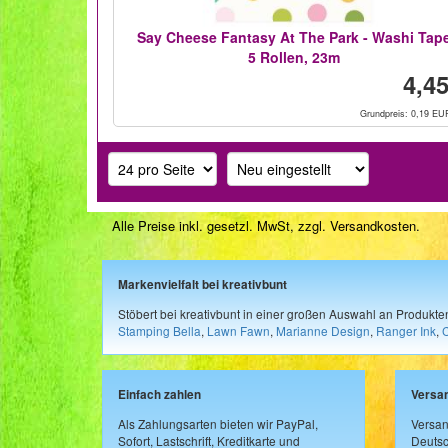
Say Cheese Fantasy At The Park - Washi Tap
5 Rollen, 23m
4,45
Grundpreis: 0,19 EU
Alle Preise inkl. gesetzl. MwSt, zzgl.
Versandkosten
.
Markenvielfalt bei kreativbunt
Stöbert bei kreativbunt in einer großen Auswahl an Produkt
Stamping Bella
,
Lawn Fawn
,
Marianne Design
,
Ranger Ink
,
Einfach zahlen
Versa
Als Zahlungsarten bieten wir PayPal,
Versan
Sofort, Lastschrift, Kreditkarte und
Deutsc