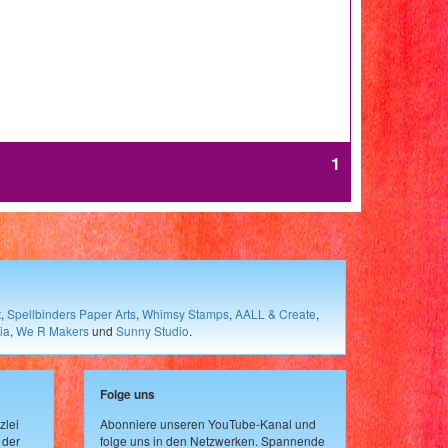
1
t
,
Spellbinders Paper Arts
,
Whimsy Stamps
,
AALL & Create
,
ia
,
We R Makers
und
Sunny Studio
.
Folge uns
zlei
Abonniere unseren YouTube-Kanal und
 der
folge uns in den Netzwerken. Spannende