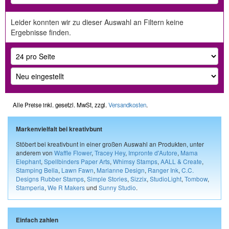
Leider konnten wir zu dieser Auswahl an Filtern keine
Ergebnisse finden.
Alle Preise inkl. gesetzl. MwSt, zzgl.
Versandkosten
.
Markenvielfalt bei kreativbunt
Stöbert bei kreativbunt in einer großen Auswahl an Produkten, unter
anderem von
Waffle Flower
,
Tracey Hey
,
Impronte d'Autore
,
Mama
Elephant
,
Spellbinders Paper Arts
,
Whimsy Stamps
,
AALL & Create
,
Stamping Bella
,
Lawn Fawn
,
Marianne Design
,
Ranger Ink
,
C.C.
Designs Rubber Stamps
,
Simple Stories
,
Sizzix
,
StudioLight
,
Tombow
,
Stamperia
,
We R Makers
und
Sunny Studio
.
Einfach zahlen