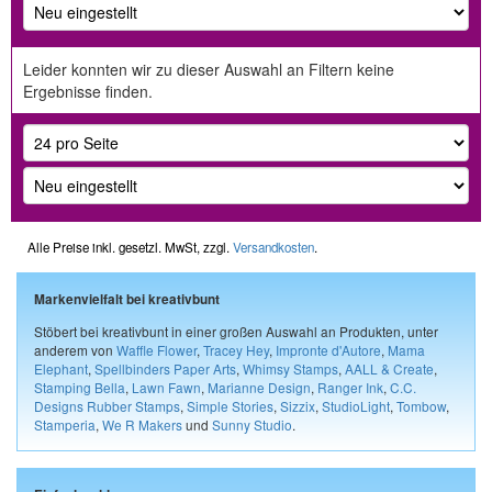
Leider konnten wir zu dieser Auswahl an Filtern keine
Ergebnisse finden.
Alle Preise inkl. gesetzl. MwSt, zzgl.
Versandkosten
.
Markenvielfalt bei kreativbunt
Stöbert bei kreativbunt in einer großen Auswahl an Produkten, unter
anderem von
Waffle Flower
,
Tracey Hey
,
Impronte d'Autore
,
Mama
Elephant
,
Spellbinders Paper Arts
,
Whimsy Stamps
,
AALL & Create
,
Stamping Bella
,
Lawn Fawn
,
Marianne Design
,
Ranger Ink
,
C.C.
Designs Rubber Stamps
,
Simple Stories
,
Sizzix
,
StudioLight
,
Tombow
,
Stamperia
,
We R Makers
und
Sunny Studio
.