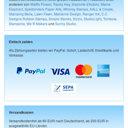
anderem von
Waffle Flower
,
Tracey Hey
,
Impronte d'Autore
,
Mama
Elephant
,
Spellbinders Paper Arts
,
Whimsy Stamps
,
AALL & Create
,
Stamping Bella
,
Lawn Fawn
,
Marianne Design
,
Ranger Ink
,
C.C.
Designs Rubber Stamps
,
Simple Stories
,
Sizzix
,
StudioLight
,
Tombow
,
Stamperia
,
We R Makers
und
Sunny Studio
.
Einfach zahlen
Als Zahlungsarten bieten wir PayPal, Sofort, Lastschrift, Kreditkarte und
Vorkasse.
Versandkosten
Versandkostenfrei ab 80 EUR nach Deutschland, ab 200 EUR in
ausgewählte EU-Länder.