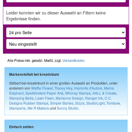
Leider konnten wir zu dieser Auswahl an Filtern keine
Ergebnisse finden.
Alle Preise inkl. gesetzl. MwSt, zzgl.
Versandkosten
.
Markenvielfalt bei kreativbunt
Stöbert bei kreativbunt in einer großen Auswahl an Produkten, unter
anderem von
Waffle Flower
,
Tracey Hey
,
Impronte d'Autore
,
Mama
Elephant
,
Spellbinders Paper Arts
,
Whimsy Stamps
,
AALL & Create
,
Stamping Bella
,
Lawn Fawn
,
Marianne Design
,
Ranger Ink
,
C.C.
Designs Rubber Stamps
,
Simple Stories
,
Sizzix
,
StudioLight
,
Tombow
,
Stamperia
,
We R Makers
und
Sunny Studio
.
Einfach zahlen