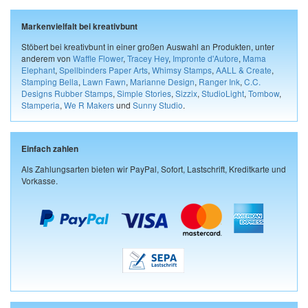
Markenvielfalt bei kreativbunt
Stöbert bei kreativbunt in einer großen Auswahl an Produkten, unter
anderem von
Waffle Flower
,
Tracey Hey
,
Impronte d'Autore
,
Mama
Elephant
,
Spellbinders Paper Arts
,
Whimsy Stamps
,
AALL & Create
,
Stamping Bella
,
Lawn Fawn
,
Marianne Design
,
Ranger Ink
,
C.C.
Designs Rubber Stamps
,
Simple Stories
,
Sizzix
,
StudioLight
,
Tombow
,
Stamperia
,
We R Makers
und
Sunny Studio
.
Einfach zahlen
Als Zahlungsarten bieten wir PayPal, Sofort, Lastschrift, Kreditkarte und
Vorkasse.