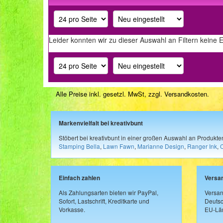
Leider konnten wir zu dieser Auswahl an Filtern keine 
Alle Preise inkl. gesetzl. MwSt, zzgl.
Versandkosten
.
Markenvielfalt bei kreativbunt
Stöbert bei kreativbunt in einer großen Auswahl an Produkt
Stamping Bella
,
Lawn Fawn
,
Marianne Design
,
Ranger Ink
,
Einfach zahlen
Versa
Als Zahlungsarten bieten wir PayPal,
Versan
Sofort, Lastschrift, Kreditkarte und
Deutsc
Vorkasse.
EU-Län