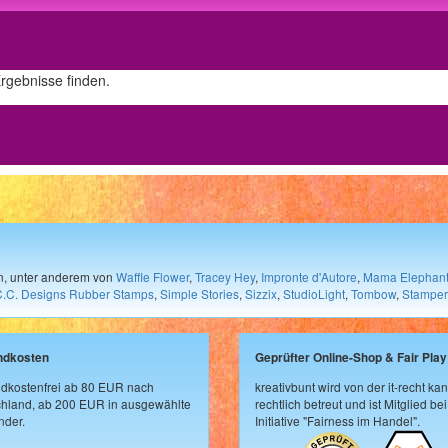
Ergebnisse finden.
en, unter anderem von
Waffle Flower
,
Tracey Hey
,
Impronte d'Autore
,
Mama Elephan
C.C. Designs Rubber Stamps
,
Simple Stories
,
Sizzix
,
StudioLight
,
Tombow
,
Stamper
ndkosten
Geprüfter Online-Shop & Fair Play
dkostenfrei ab 80 EUR nach
kreativbunt wird von der it-recht kan
hland, ab 200 EUR in ausgewählte
rechtlich betreut und ist Mitglied bei
der.
Initiative "Fairness im Handel".