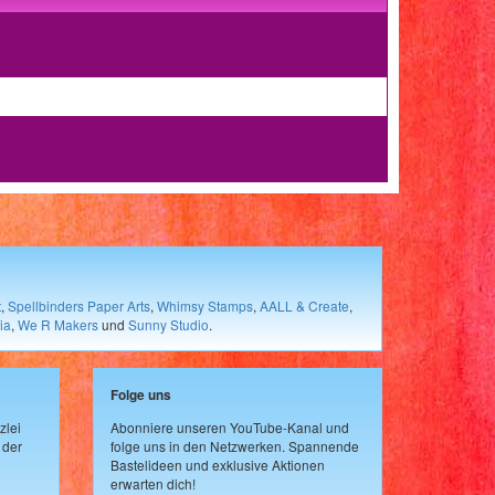
t
,
Spellbinders Paper Arts
,
Whimsy Stamps
,
AALL & Create
,
ia
,
We R Makers
und
Sunny Studio
.
Folge uns
zlei
Abonniere unseren YouTube-Kanal und
 der
folge uns in den Netzwerken. Spannende
Bastelideen und exklusive Aktionen
erwarten dich!