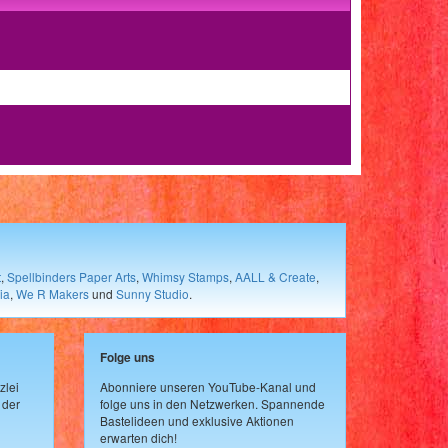
t
,
Spellbinders Paper Arts
,
Whimsy Stamps
,
AALL & Create
,
ia
,
We R Makers
und
Sunny Studio
.
Folge uns
zlei
Abonniere unseren YouTube-Kanal und
 der
folge uns in den Netzwerken. Spannende
Bastelideen und exklusive Aktionen
erwarten dich!