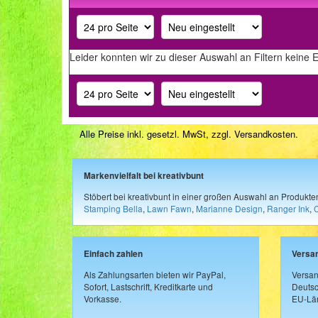
Leider konnten wir zu dieser Auswahl an Filtern keine 
Alle Preise inkl. gesetzl. MwSt, zzgl.
Versandkosten
.
Markenvielfalt bei kreativbunt
Stöbert bei kreativbunt in einer großen Auswahl an Produkt
Stamping Bella
,
Lawn Fawn
,
Marianne Design
,
Ranger Ink
,
Einfach zahlen
Versa
Als Zahlungsarten bieten wir PayPal,
Versan
Sofort, Lastschrift, Kreditkarte und
Deutsc
Vorkasse.
EU-Län