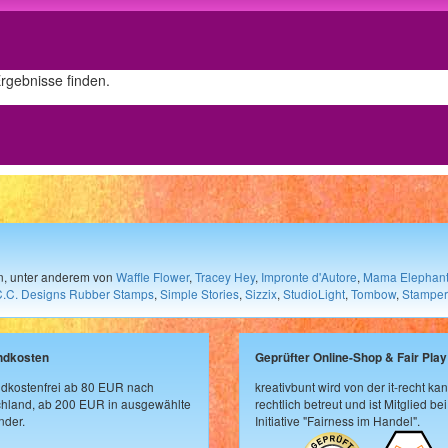
Ergebnisse finden.
en, unter anderem von
Waffle Flower
,
Tracey Hey
,
Impronte d'Autore
,
Mama Elephan
C.C. Designs Rubber Stamps
,
Simple Stories
,
Sizzix
,
StudioLight
,
Tombow
,
Stamper
ndkosten
Geprüfter Online-Shop & Fair Play
dkostenfrei ab 80 EUR nach
kreativbunt wird von der it-recht kan
hland, ab 200 EUR in ausgewählte
rechtlich betreut und ist Mitglied bei
der.
Initiative "Fairness im Handel".