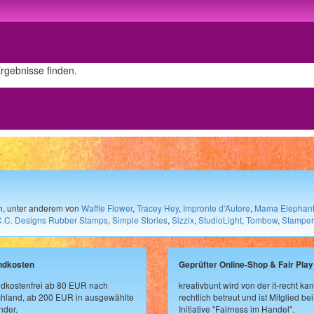
Ergebnisse finden.
en, unter anderem von
Waffle Flower
,
Tracey Hey
,
Impronte d'Autore
,
Mama Elephan
C.C. Designs Rubber Stamps
,
Simple Stories
,
Sizzix
,
StudioLight
,
Tombow
,
Stamper
ndkosten
Geprüfter Online-Shop & Fair Play
dkostenfrei ab 80 EUR nach
kreativbunt wird von der it-recht kan
hland, ab 200 EUR in ausgewählte
rechtlich betreut und ist Mitglied bei
der.
Initiative "Fairness im Handel".