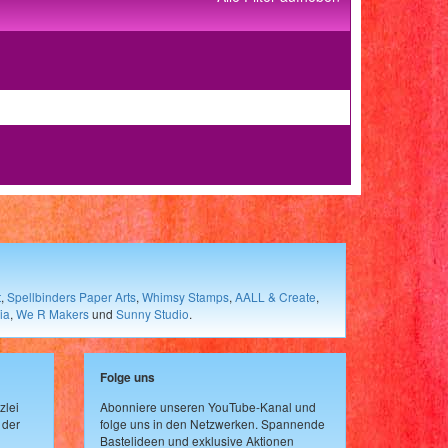
t
,
Spellbinders Paper Arts
,
Whimsy Stamps
,
AALL & Create
,
ia
,
We R Makers
und
Sunny Studio
.
Folge uns
zlei
Abonniere unseren YouTube-Kanal und
 der
folge uns in den Netzwerken. Spannende
Bastelideen und exklusive Aktionen