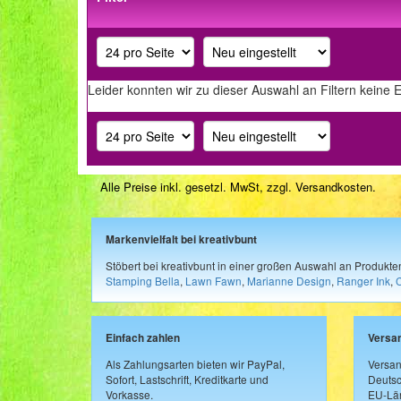
Leider konnten wir zu dieser Auswahl an Filtern keine 
Alle Preise inkl. gesetzl. MwSt, zzgl.
Versandkosten
.
Markenvielfalt bei kreativbunt
Stöbert bei kreativbunt in einer großen Auswahl an Produkt
Stamping Bella
,
Lawn Fawn
,
Marianne Design
,
Ranger Ink
,
Einfach zahlen
Versa
Als Zahlungsarten bieten wir PayPal,
Versan
Sofort, Lastschrift, Kreditkarte und
Deutsc
Vorkasse.
EU-Län