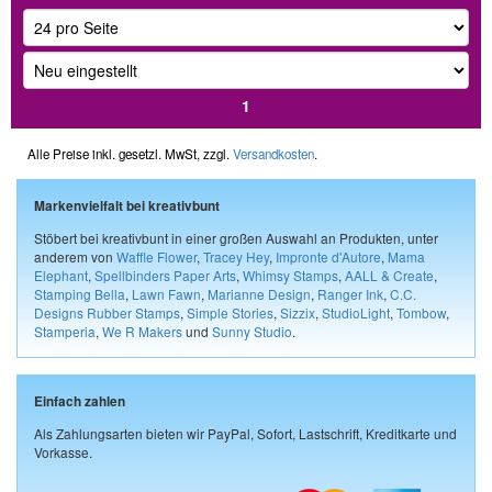
1
Alle Preise inkl. gesetzl. MwSt, zzgl.
Versandkosten
.
Markenvielfalt bei kreativbunt
Stöbert bei kreativbunt in einer großen Auswahl an Produkten, unter
anderem von
Waffle Flower
,
Tracey Hey
,
Impronte d'Autore
,
Mama
Elephant
,
Spellbinders Paper Arts
,
Whimsy Stamps
,
AALL & Create
,
Stamping Bella
,
Lawn Fawn
,
Marianne Design
,
Ranger Ink
,
C.C.
Designs Rubber Stamps
,
Simple Stories
,
Sizzix
,
StudioLight
,
Tombow
,
Stamperia
,
We R Makers
und
Sunny Studio
.
Einfach zahlen
Als Zahlungsarten bieten wir PayPal, Sofort, Lastschrift, Kreditkarte und
Vorkasse.